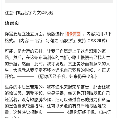
注意: 作品名字为文章标题
语录页
你需要建立独立页面，模版选择
，内容采用以下
语录页面
格式。 (内容 -- 名字, 每句之间都空行, 支持 CSS 样式)
可能，是命运的安排，让我们自愿走上了这条艰难的道
路，然后，在这条布满荆棘的曲折小路上慢慢去寻找人生
的乐趣。然而，此时，我才发现，真正美妙而有意义的人
生，大概就从我坚定不移地追求自己梦想的时候，才正式
开始。———— 《愿你历经千帆，归来仍是少年》
生命的本质是苦难的。我不追求天赐荣华富贵，那会让我
诚惶诚恐，消受不起，只是觉得，每天睁开眼睛发现自己
还活着，没有缺胳膊少腿，还可以通过自己的努力和命运
的黑色幽默较量搏斗，还可以勇敢的有尊严地与困难较
量，这种感觉很踏实。———— 《愿你历经千帆，归来仍