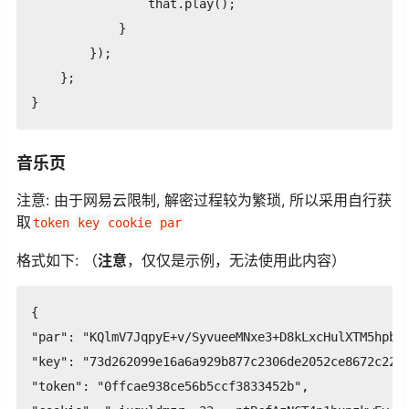
                that.play();

            }

        });

    };

}
音乐页
注意: 由于网易云限制, 解密过程较为繁琐, 所以采用自行获
取
token
key
cookie
par
格式如下: （
注意
，仅仅是示例，无法使用此内容）
{

"par": "KQlmV7JqpyE+v/SyvueeMNxe3+D8kLxcHulXTM5hpb9v
"key": "73d262099e16a6a929b877c2306de2052ce8672c22a7
"token": "0ffcae938ce56b5ccf3833452b",
