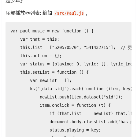
是少年》
底部播放器列表: 编辑
,
/src/Paul.js
var paul_music = new function () {

    var that = this;

    this.list = ["520570570", "541432715"];  /
    this.action = {};

    var status = {playing: 0, lyric: [], lyric_index
    this.setList = function () {

        var newList = [];

        ks("[data-sid]").each(function (item, key) {
            newList.push(item.dataset["sid"]);

            item.onclick = function (t) {

                if (that.list !== newList) that.list
                document.body.classList.add("has-pla
                status.playing = key;
