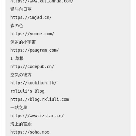
https://www.xujianhua.com/

猫与向日葵

https://imjad.cn/

森の色

https://yumoe.com/

保罗的小宇宙

https://paugram.com/

IT草根

http://codepub.cn/

空気の彼方

http://kuukikun.tk/

rxliuli's Blog

https://blog.rxliuli.com

一站之星

https://www.izstar.cn/

海上的宫殿

https://soha.moe
