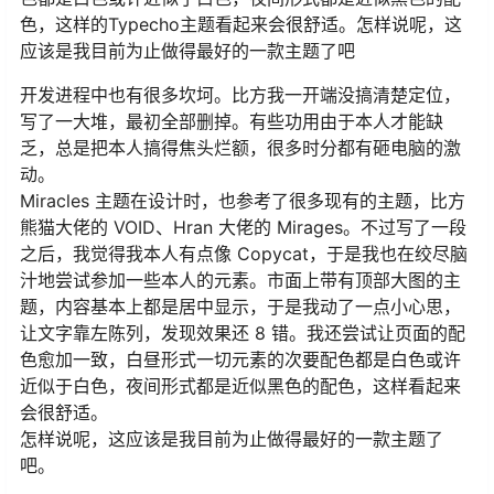
色，这样的Typecho主题看起来会很舒适。怎样说呢，这
应该是我目前为止做得最好的一款主题了吧
开发进程中也有很多坎坷。比方我一开端没搞清楚定位，
写了一大堆，最初全部删掉。有些功用由于本人才能缺
乏，总是把本人搞得焦头烂额，很多时分都有砸电脑的激
动。
Miracles 主题在设计时，也参考了很多现有的主题，比方
熊猫大佬的 VOID、Hran 大佬的 Mirages。不过写了一段
之后，我觉得我本人有点像 Copycat，于是我也在绞尽脑
汁地尝试参加一些本人的元素。市面上带有顶部大图的主
题，内容基本上都是居中显示，于是我动了一点小心思，
让文字靠左陈列，发现效果还 8 错。我还尝试让页面的配
色愈加一致，白昼形式一切元素的次要配色都是白色或许
近似于白色，夜间形式都是近似黑色的配色，这样看起来
会很舒适。
怎样说呢，这应该是我目前为止做得最好的一款主题了
吧。