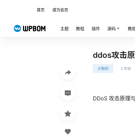
首页
成为会员
主题
教程
插件
源码
教
ddos攻击
小知识
3 年前
DDoS 攻击原理