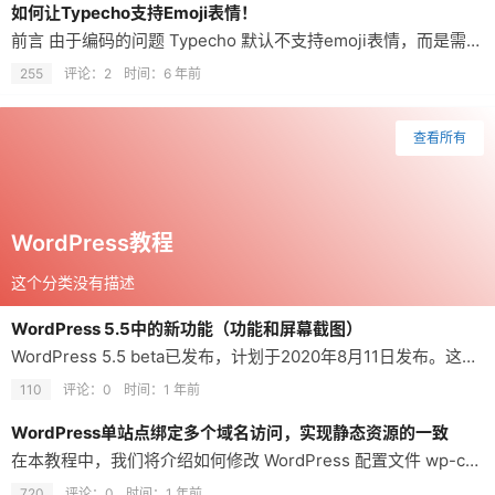
如何让Typecho支持Emoji表情！
前言 由于编码的问题 Typecho 默认不支持emoji表情，而是需要我们手动将默认的数据库编码utf8修改为utf8mb4即可，当然别忘了，utf8mb4编码只有在PHP5.5以后才支持。下面就简单记录一下整个修改步骤： 1.修改数据库编码 进入`PhpMyadmin`，选择您的数据库，操作->整理->选择`utf8mb4_unicode_ci` 2.修改数据库表编码 alter …
255
评论：2
时间：
6 年前
查看所有
WordPress教程
这个分类没有描述
WordPress 5.5中的新功能（功能和屏幕截图）
WordPress 5.5 beta已发布，计划于2020年8月11日发布。这将是该年度的第二个主要WordPress版本，其···
110
评论：0
时间：
1 年前
WordPress单站点绑定多个域名访问，实现静态资源的一致
在本教程中，我们将介绍如何修改 WordPress 配置文件 wp-config.php 来实现 WordPress 网站的多域名访问，并防止恶意域名解析。此外，我们还将讨论如何处理静态资源文件的访问路径。 第一步：修改 wp-config.php 文件以禁用域名检查 在 WordPress 根目录下找到并编辑 wp-config.php 文件。在 <?php 标签后的第三行插入以下代码： …
720
评论：0
时间：
1 年前