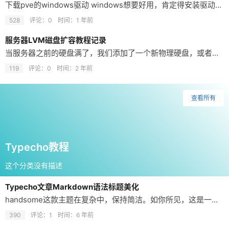
下载pve的windows驱动 windows想要好用，肯定得安装驱动，虽然pve的硬件配置，在安装完windows后，大部分的驱动都是不需要安装的，但是还是有部分驱动无法识别，pve官方有提供对应的驱动安装程序，名为：Windows VirtIO Drivers；它也是一个iso镜像，我们也需要下载后上传到pve镜像管理中去。 驱动下载地址：Windows VirtIO Drivers 推荐下载…
528
评论：0
时间：
1 年前
服务器LVM磁盘扩容教程记录
当服务器之前的硬盘满了，我们添加了一个新物理硬盘，或者你使用的是pve虚拟机，这些虚拟机平台构建的虚拟机（我们直接给之前的虚拟磁盘添加内存，或者也可以直接给虚拟机添加一个虚拟磁盘，一个道理）。 安装系统时磁盘使用了lvm就查看本教程 主要命令： fdisk /dev/sdb vgextend vg_ame /dev/sdb1 lvextend -l +100%FREE /dev/myvg/mylv…
119
评论：0
时间：
2 年前
查看所有
Typecho教程
这个分类没有描述
Typecho文章Markdown语法标题美化
handsome这款主题在复杂中，保持简洁。如你所见，这是一款花费很长时间才得以完成的typecho主题。在功能强大和体积轻巧中不断权衡，然后呈现在你的面前。为了更好地创作，为了更好记录生活。 本文呢是关于handsome的一篇，一级标题的美化 效果 美化方法 将下面的css加入到主题中，handsome主题直接在后台主题配置里，因为是css代码使用没有局限 /*美化标题*/ #post-cont…
390
评论：1
时间：
6 年前