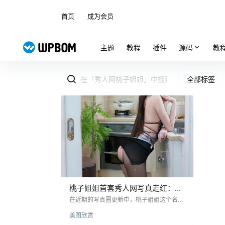
首页
成为会员
主题
教程
插件
源码
教
全部标签
桃子姐姐首套秀人网写真走红：新
人模特的高级镜头感，为什么值得
在近期的写真圈更新中，桃子姐姐这个名字
开始被更多用户搜索。根据公开收录信息，
关注？
美图欣赏
她出现在秀人网 No.10974 图集中，这组作
品发布于 2025年11月12日，共约 75张，也