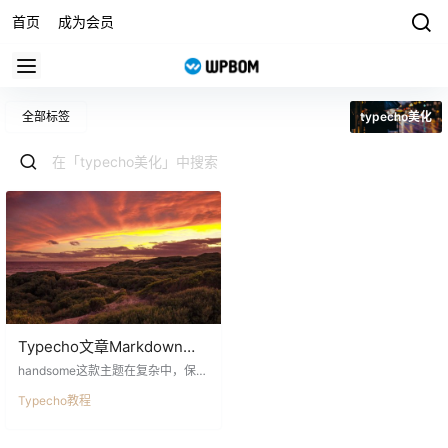
首页
成为会员
全部标签
typecho美化
Typecho文章Markdown语
法标题美化
handsome这款主题在复杂中，保持
简洁。如你所见，这是一款花费很
Typecho教程
长时间才得以完成的typecho主题。
在功能强大和体积轻巧中不断权
衡，然后呈现在你的面前。为了更