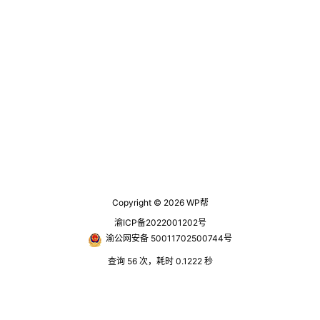
好地创作，为了更好记录生活。 本
文呢是关于handsome的一篇，一级
标题的美化 效果 美化方法 将下面的
css加入到主题中，handsome主题
直接在后台主题配置里，因为是css
代码使用没有局限 /*美化标题*/ #p
ost-cont…
Copyright © 2026
WP帮
渝ICP备2022001202号
渝公网安备 50011702500744号
查询 56 次，耗时 0.1222 秒