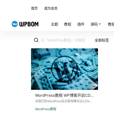
首页
成为会员
主题
教程
插件
源码
教
全部标签
WordPress教程 WP博客开启CDN
导致WordPress站点无法登录教程
当我们的WordPess站点使用腾讯云CDN或
其他CDN时，出现前台无法登录，有时刷新
WordPress教程
一下登录就状态消失了，这个就是因为CDN
的缓存功能导致网页数据不同步 解决办法