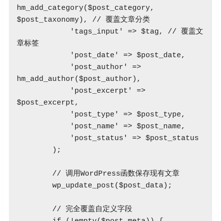
hm_add_category($post_category, 
$post_taxonomy), // 覆盖文章分类

            'tags_input' => $tag, // 覆盖文
章标签

            'post_date' => $post_date, 

            'post_author' => 
hm_add_author($post_author),

            'post_excerpt' => 
$post_excerpt,

            'post_type' => $post_type,

            'post_name' => $post_name,

            'post_status' => $post_status

        );

        // 调用WordPress函数保存现有文章

        wp_update_post($post_data);

        // 完全覆盖自定义字段
