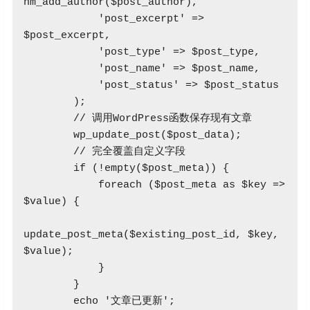
hm_add_author($post_author),

            'post_excerpt' => 
$post_excerpt,

            'post_type' => $post_type,

            'post_name' => $post_name,

            'post_status' => $post_status

        );

        // 调用WordPress函数保存现有文章

        wp_update_post($post_data);

        // 完全覆盖自定义字段

        if (!empty($post_meta)) {

            foreach ($post_meta as $key => 
$value) {

update_post_meta($existing_post_id, $key, 
$value);

            }

        }

        echo '文章已更新';
