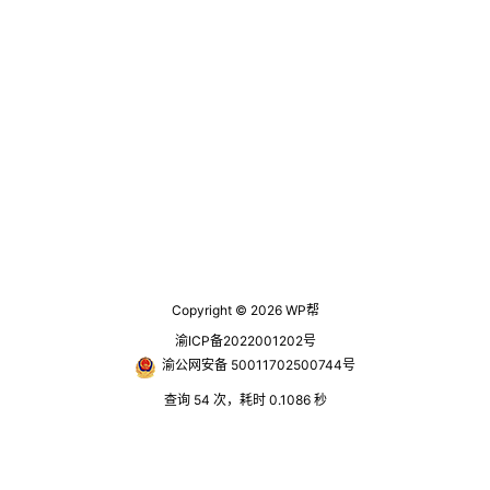
默认的火车头发布接口只有，检测
标题重复，如果重复就跳过 //检查标
题是否重复 if($checkTitle){ $post_
title = trim(hm_strip_slashes($post
_title)); $sql = "SELE…
Copyright © 2026
WP帮
渝ICP备2022001202号
渝公网安备 50011702500744号
查询 54 次，耗时 0.1086 秒