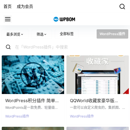
首页
成为会员
全部标签
WordPress插件
最多浏览
筛选
WordPress积分插件 简单易
QQWorld收藏家豪华版
用的WordPoints插件
（QQWorld Collector
WordPoints是一款免费、轻量级并
一款可以自定义爬虫的，集抓图、
且简单易用的WordPress积分插件，
Deluxe） - wordpress采集
水印、云存储等众多功能于一身的W
WordPress插件
WordPress插件
支持自定义积分类型，可以为用户
ordPress通用云采集插件，被誉为
插件
注册、登录、发表评论、发布文章
下金蛋的鹅。能采集绝大多数网
提供积分功能，拥有3个小工具：最
站，提供了长期售后服务