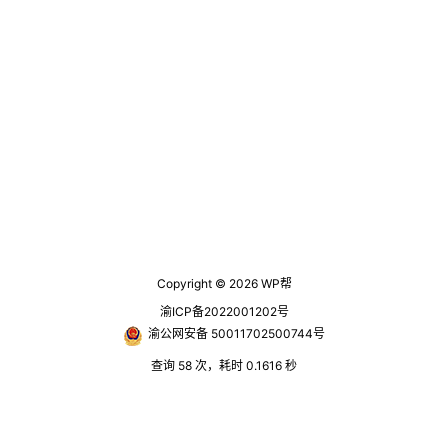
形象完美呈现出来，也许会有意想
旦网站被搜索引擎减少，一些关键
不到的惊喜。 极富创造力与创新思
词的排名就会下降，而另一些关键
维，来诠释自己的内心世界和情
词则没有排名。关于网站权利减
感，还加入了自己的感性理解，通
少，许多SEO优化新手不太理解，
过他的cosplay。精湛的妆面技巧和
总是觉得排名下降是权利减少，事
高端的上线道具品质，他在每一件
实上，不是，权利减少是一个迹
作品中，更能够感受到他对角色的
象，如网站包含下降，网站不是第
深度理解与感情…
一，索引下降，排名下降等等。全
无。关…
Copyright © 2026
WP帮
渝ICP备2022001202号
渝公网安备 50011702500744号
查询 58 次，耗时 0.1616 秒