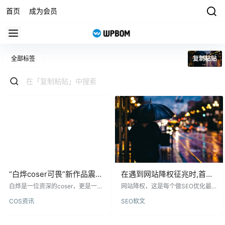
首页
成为会员
全部标签
复制粘贴
“白烨coser可畏”新作品震撼
在遇到网站降权征兆时,首先
上线，美图无敌
要分析网站的现状
白烨是一位资深的coser，更是一个
网站降权，这是每个做SEO优化最
娱乐圈的重要角色。已经有多年的c
怕的事情！一旦网站被搜索引擎降
COS资讯
SEO软文
osplay经验以及几乎囊括了所有热
级，部分关键词排名就会下降，关
门作品的cos作品，打造出了震撼人
键词排名就会下降。 网站降权，这
心的作品。白烨不仅仅将八云蓝的
是每个做SEO优化最怕的事情！一